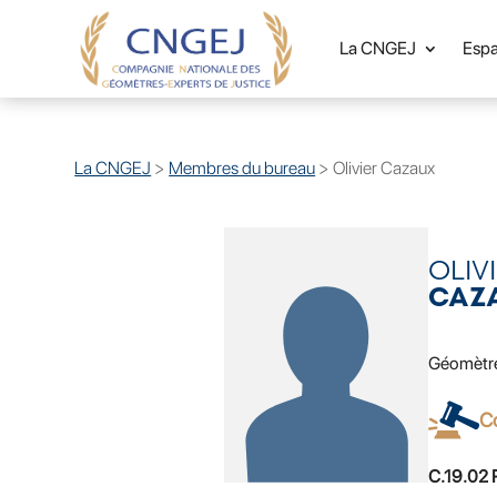
La CNGEJ
Esp
La CNGEJ
>
Membres du bureau
>
Olivier Cazaux
OLIV
CAZ
Géomètr
C
C.19.02 R