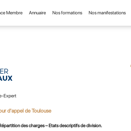
ace Membre
Annuaire
Nos formations
Nos manifestations
IER
AUX
e-Expert
our d'appel de Toulouse
épartition des charges – Etats descriptifs de division.