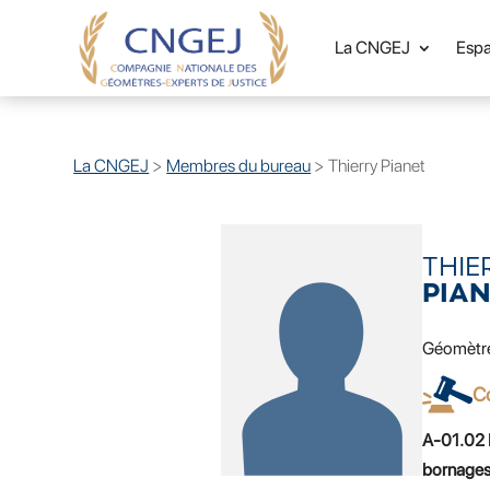
La CNGEJ
Esp
La CNGEJ
>
Membres du bureau
>
Thierry Pianet
THIE
PIA
Géomètr
C
A-01.02 F
bornages,