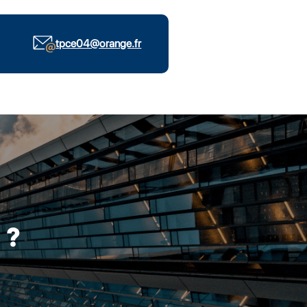
tpce04@orange.fr
 ?