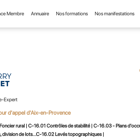
ace Membre
Annuaire
Nos formations
Nos manifestations
RRY
NET
e-Expert
our d'appel d'Aix-en-Provence
oncier rural | C-16.01 Contrôles de stabilité | C-16.03 - Plans d'occ
 division de lots...C-16.02 Levés topographiques |