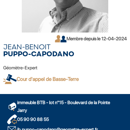
Membre depuis le 12-04-2024
JEAN-BENOIT
PUPPO-CAPODANO
Géomètre-Expert
Cour d'appel de Basse-Terre
immeuble BTB - lot n°15 - Boulevard de la Pointe
Jarry
05 90 90 88 55
jb.puppo-capodano@geometre-expert.fr